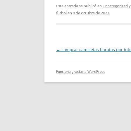
Esta entrada se publicó en
Uncategorized
y
futbol
en
8 de octubre de 2023
.
Navegación
←
comprar camisetas baratas por int
de
entradas
Funciona gracias a WordPress