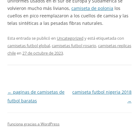
uniformes usados en el sur de Europa y Sudamérica se
volvieron mucho más livianos,
camiseta de polonia
los
cuellos en pico reemplazaron a los cuellos de camisa y las
telas sintéticas a las pesadas fibras naturales.
Esta entrada se publicó en
Uncategorized
y está etiquetada con
camisetas futbol global
,
camisetas futbol rosario
,
camisetas replicas
chile
en
27 de octubre de 2023
.
←
paginas de camisetas de
camiseta futbol nigeria 2018
Navegación
futbol baratas
→
de
entradas
Funciona gracias a WordPress