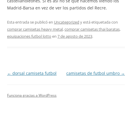
castellanoleonés. Si es así no se que hacemos viendo los
Madrid-Barsa en vez de ver los partidos del Recre.
Esta entrada se publicó en
Uncategorized
y está etiquetada con
comprar camisetas heavy metal
,
comprar camisetas thai baratas
,
equipaciones futbol lotto
en
7 de agosto de 2023
.
Navegación
←
dorsal camiseta futbol
camisetas de futbol umbro
→
de
entradas
Funciona gracias a WordPress