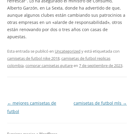
refrescar”. Lo ha asegurado el ministro de Consumo,
Alberto Garzón, en La Sexta, donde ha advertido de que,
aunque algunos clubes están cambiando sus patrocinios a
otras empresas en un «alarde de responsabilidad», otros
están renovando por dos o tres años con casas de
apuestas.
Esta entrada se publicó en
Uncategorized
y está etiquetada con
camisetas de futbol nike 2018
,
camisetas de futbol replicas
colombia
,
comprar camisetas guitare
en
7 de septiembre de 2023
.
Navegación
←
mejores camisetas de
camisetas de futbol mls
→
de
futbol
entradas
Funciona gracias a WordPress