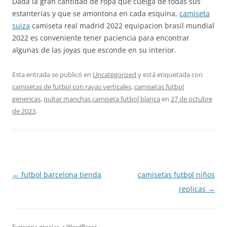
Dada la gran cantidad de ropa que cuelga de todas sus
estanterías y que se amontona en cada esquina,
camiseta
suiza
camiseta real madrid 2022 equipacion brasil mundial
2022 es conveniente tener paciencia para encontrar
algunas de las joyas que esconde en su interior.
Esta entrada se publicó en
Uncategorized
y está etiquetada con
camisetas de futbol con rayas verticales
,
camisetas futbol
genericas
,
quitar manchas camiseta futbol blanca
en
27 de octubre
de 2023
.
Navegación
←
futbol barcelona tienda
camisetas futbol niños
de
replicas
→
entradas
Funciona gracias a WordPress