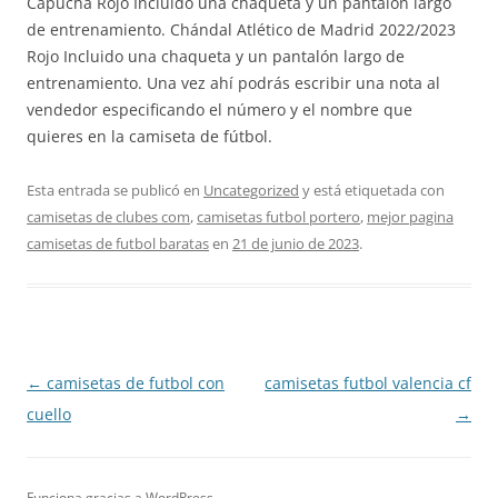
Capucha Rojo Incluido una chaqueta y un pantalón largo
de entrenamiento. Chándal Atlético de Madrid 2022/2023
Rojo Incluido una chaqueta y un pantalón largo de
entrenamiento. Una vez ahí podrás escribir una nota al
vendedor especificando el número y el nombre que
quieres en la camiseta de fútbol.
Esta entrada se publicó en
Uncategorized
y está etiquetada con
camisetas de clubes com
,
camisetas futbol portero
,
mejor pagina
camisetas de futbol baratas
en
21 de junio de 2023
.
Navegación
←
camisetas de futbol con
camisetas futbol valencia cf
de
cuello
→
entradas
Funciona gracias a WordPress