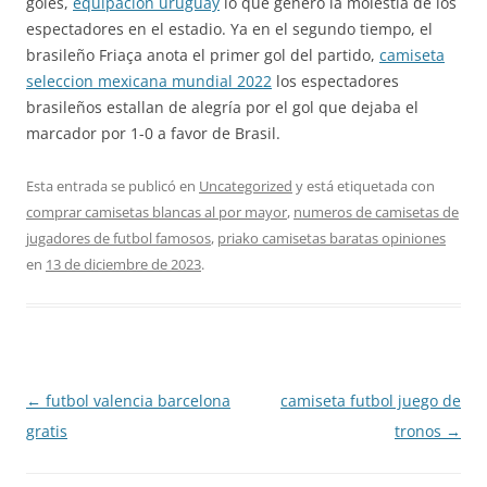
goles,
equipacion uruguay
lo que generó la molestia de los
espectadores en el estadio. Ya en el segundo tiempo, el
brasileño Friaça anota el primer gol del partido,
camiseta
seleccion mexicana mundial 2022
los espectadores
brasileños estallan de alegría por el gol que dejaba el
marcador por 1-0 a favor de Brasil.
Esta entrada se publicó en
Uncategorized
y está etiquetada con
comprar camisetas blancas al por mayor
,
numeros de camisetas de
jugadores de futbol famosos
,
priako camisetas baratas opiniones
en
13 de diciembre de 2023
.
Navegación
←
futbol valencia barcelona
camiseta futbol juego de
de
gratis
tronos
→
entradas