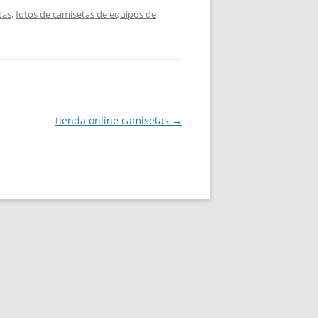
tas
,
fotos de camisetas de equipos de
tienda online camisetas
→