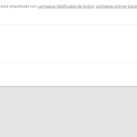
 está etiquetada con
camisetas falsificadas de futbol
,
camisetas grimey bara