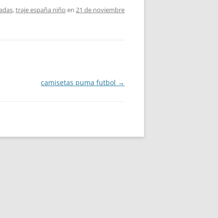
zadas
,
traje españa niño
en
21 de noviembre
camisetas puma futbol
→