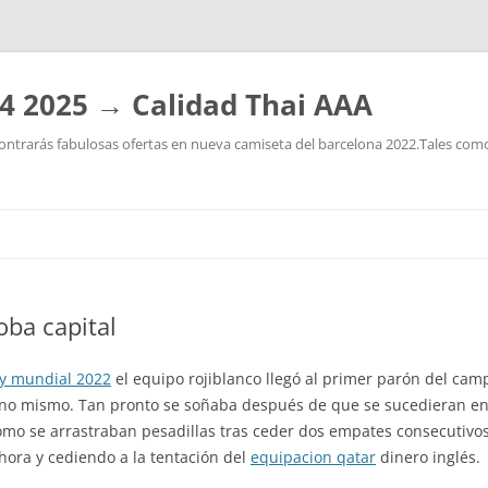
4 2025 → Calidad Thai AAA
ntrarás fabulosas ofertas en nueva camiseta del barcelona 2022.Tales como:
Saltar
al
contenido
oba capital
y mundial 2022
el equipo rojiblanco llegó al primer parón del cam
 uno mismo. Tan pronto se soñaba después de que se sucedieran en e
omo se arrastraban pesadillas tras ceder dos empates consecutivo
hora y cediendo a la tentación del
equipacion qatar
dinero inglés.