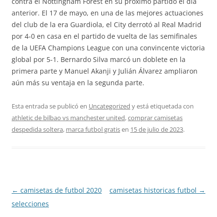
contra el Nottingham Forest en su próximo partido el día
anterior. El 17 de mayo, en una de las mejores actuaciones
del club de la era Guardiola, el City derrotó al Real Madrid
por 4-0 en casa en el partido de vuelta de las semifinales
de la UEFA Champions League con una convincente victoria
global por 5-1. Bernardo Silva marcó un doblete en la
primera parte y Manuel Akanji y Julián Álvarez ampliaron
aún más su ventaja en la segunda parte.
Esta entrada se publicó en
Uncategorized
y está etiquetada con
athletic de bilbao vs manchester united
,
comprar camisetas
despedida soltera
,
marca futbol gratis
en
15 de julio de 2023
.
Navegación
←
camisetas de futbol 2020
camisetas historicas futbol
→
de
selecciones