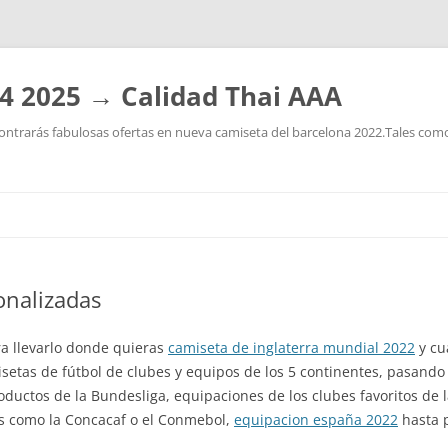
4 2025 → Calidad Thai AAA
ntrarás fabulosas ofertas en nueva camiseta del barcelona 2022.Tales como:
Saltar
al
contenido
onalizadas
ra llevarlo donde quieras
camiseta de inglaterra mundial 2022
y c
tas de fútbol de clubes y equipos de los 5 continentes, pasando d
ductos de la Bundesliga, equipaciones de los clubes favoritos de 
es como la Concacaf o el Conmebol,
equipacion españa 2022
hasta p