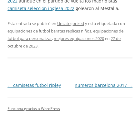
2022
aunque en el partido de vuelta los madridistas
camiseta seleccion inglesa 2022
golearon al Mestalla.
Esta entrada se publicó en
Uncategorized
y está etiquetada con
equipaciones de futbol baratas replicas niños
,
equipaciones de
futbol para personalizar
,
mejores equipaciones 2020
en
27 de
octubre de 2023
.
Navegación
←
camisetas futbol ripley
numeros barcelona 2017
→
de
entradas
Funciona gracias a WordPress