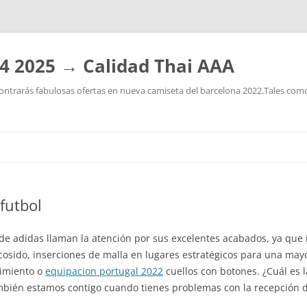
4 2025 → Calidad Thai AAA
ntrarás fabulosas ofertas en nueva camiseta del barcelona 2022.Tales como:
Saltar
al
contenido
 futbol
e adidas llaman la atención por sus excelentes acabados, ya que i
cosido, inserciones de malla en lugares estratégicos para una mayo
vimiento o
equipacion portugal 2022
cuellos con botones. ¿Cuál es 
mbién estamos contigo cuando tienes problemas con la recepción d