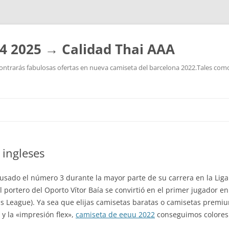
4 2025 → Calidad Thai AAA
ntrarás fabulosas ofertas en nueva camiseta del barcelona 2022.Tales como:
Saltar
al
contenido
 ingleses
a usado el número 3 durante la mayor parte de su carrera en la Lig
l portero del Oporto Vítor Baía se convirtió en el primer jugador en 
League). Ya sea que elijas camisetas baratas o camisetas premiu
 y la «impresión flex»,
camiseta de eeuu 2022
conseguimos colores b