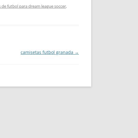
 de futbol para dream league soccer
,
camisetas futbol granada
→