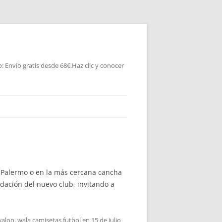
 Envío gratis desde 68€.Haz clic y conocer
vo Palermo o en la más cercana cancha
undación del nuevo club, invitando a
walon
,
wala camisetas futbol
en
15 de julio