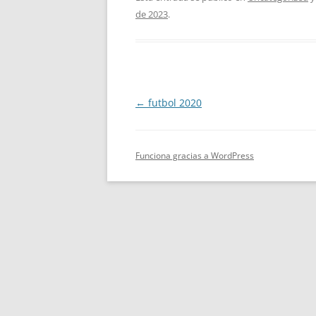
de 2023
.
Navegación
←
futbol 2020
de
entradas
Funciona gracias a WordPress