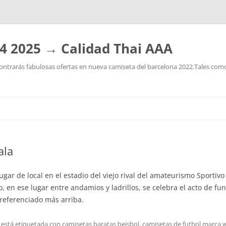
4 2025 → Calidad Thai AAA
ntrarás fabulosas ofertas en nueva camiseta del barcelona 2022.Tales como:
Saltar
al
contenido
ala
jugar de local en el estadio del viejo rival del amateurismo Sporti
to, en ese lugar entre andamios y ladrillos, se celebra el acto de f
 referenciado más arriba.
 está etiquetada con
camisetas baratas beisbol
,
camisetas de futbol marca 