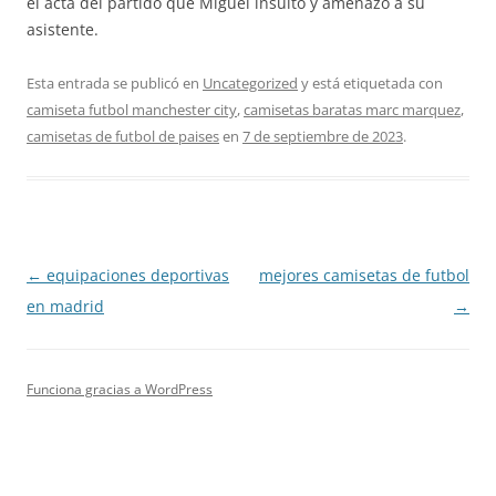
el acta del partido que Miguel insultó y amenazó a su
asistente.
Esta entrada se publicó en
Uncategorized
y está etiquetada con
camiseta futbol manchester city
,
camisetas baratas marc marquez
,
camisetas de futbol de paises
en
7 de septiembre de 2023
.
Navegación
←
equipaciones deportivas
mejores camisetas de futbol
de
en madrid
→
entradas
Funciona gracias a WordPress