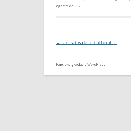
agosto de 2023
.
Navegación
←
camisetas de futbol hombre
de
entradas
Funciona gracias a WordPress