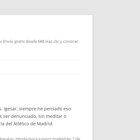
 Envío gratis desde 68€.Haz clic y conocer
as. Igesar, siempre he pensado eso
ás ser denunciado, sin meditar o
la del Atlético de Madrid.
baratas
,
tienda boca juniors madrid
en
7 de