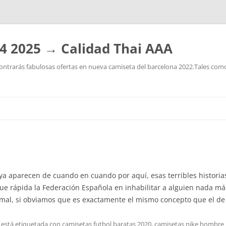
4 2025 → Calidad Thai AAA
ntrarás fabulosas ofertas en nueva camiseta del barcelona 2022.Tales como:
Saltar
al
contenido
 ya aparecen de cuando en cuando por aquí, esas terribles histori
que rápida la Federación Española en inhabilitar a alguien nada m
 mal, si obviamos que es exactamente el mismo concepto que el de 
 está etiquetada con
camisetas futbol baratas 2020
,
camisetas nike hombre 