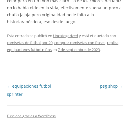
color pero en un tono más claro. Lo de los colores del lápiz
no lo había oido en la vida, efectivamente suena un poco a
chufla jajaja pero originalidad no le falta a la
historia/anécdota, eso desde luego.
Esta entrada se publicó en
Uncategorized
y está etiquetada con
camisetas de futbol por 20
,
comprar camisetas con frases
,
replica
equipaciones futbol niños
en
7 de septiembre de 2023
.
Navegación
←
equipaciones futbol
psg shop
→
de
sprinter
entradas
Funciona gracias a WordPress