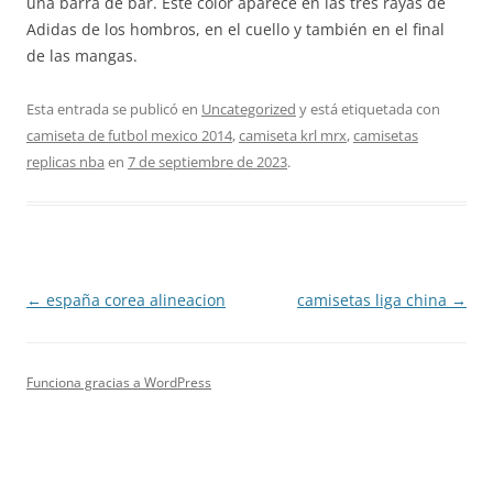
una barra de bar. Este color aparece en las tres rayas de
Adidas de los hombros, en el cuello y también en el final
de las mangas.
Esta entrada se publicó en
Uncategorized
y está etiquetada con
camiseta de futbol mexico 2014
,
camiseta krl mrx
,
camisetas
replicas nba
en
7 de septiembre de 2023
.
Navegación
←
españa corea alineacion
camisetas liga china
→
de
entradas
Funciona gracias a WordPress