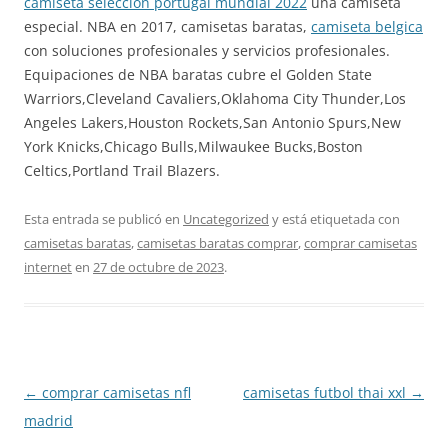
camiseta seleccion portugal mundial 2022
una camiseta
especial. NBA en 2017, camisetas baratas,
camiseta belgica
con soluciones profesionales y servicios profesionales.
Equipaciones de NBA baratas cubre el Golden State
Warriors,Cleveland Cavaliers,Oklahoma City Thunder,Los
Angeles Lakers,Houston Rockets,San Antonio Spurs,New
York Knicks,Chicago Bulls,Milwaukee Bucks,Boston
Celtics,Portland Trail Blazers.
Esta entrada se publicó en
Uncategorized
y está etiquetada con
camisetas baratas
,
camisetas baratas comprar
,
comprar camisetas
internet
en
27 de octubre de 2023
.
Navegación
←
comprar camisetas nfl
camisetas futbol thai xxl
→
de
madrid