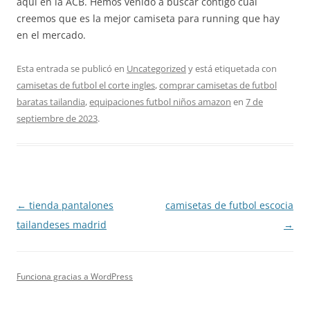
aquí en la ACB. Hemos venido a buscar contigo cuál
creemos que es la mejor camiseta para running que hay
en el mercado.
Esta entrada se publicó en
Uncategorized
y está etiquetada con
camisetas de futbol el corte ingles
,
comprar camisetas de futbol
baratas tailandia
,
equipaciones futbol niños amazon
en
7 de
septiembre de 2023
.
Navegación
←
tienda pantalones
camisetas de futbol escocia
de
tailandeses madrid
→
entradas
Funciona gracias a WordPress