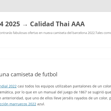
4 2025 → Calidad Thai AAA
ntrarás fabulosas ofertas en nueva camiseta del barcelona 2022.Tales como:
Saltar
al
contenido
na camiseta de futbol
ndial 2022
casi todos los equipos utilizaban pantalones de un color
blemática, por lo que en un manual del juego de 1867 se sugirió qu
nterioridad, que uno de ellos lleve jerséis rayados de un color, po
ección marruecos 2022
azul.