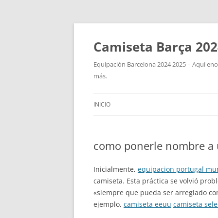
Camiseta Barça 202
Equipación Barcelona 2024 2025 – Aquí enco
más.
INICIO
como ponerle nombre a u
Inicialmente,
equipacion portugal mu
camiseta. Esta práctica se volvió pro
«siempre que pueda ser arreglado con a
ejemplo,
camiseta eeuu
camiseta sel