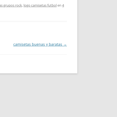
as grupos rock
,
logo camisetas futbol
en
4
camisetas buenas y baratas
→