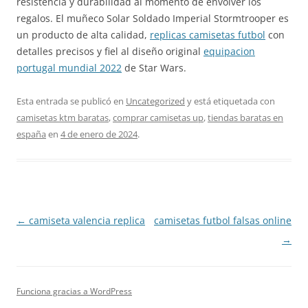
resistencia y durabilidad al momento de envolver los
regalos. El muñeco Solar Soldado Imperial Stormtrooper es
un producto de alta calidad,
replicas camisetas futbol
con
detalles precisos y fiel al diseño original
equipacion
portugal mundial 2022
de Star Wars.
Esta entrada se publicó en
Uncategorized
y está etiquetada con
camisetas ktm baratas
,
comprar camisetas up
,
tiendas baratas en
españa
en
4 de enero de 2024
.
Navegación
←
camiseta valencia replica
camisetas futbol falsas online
de
→
entradas
Funciona gracias a WordPress