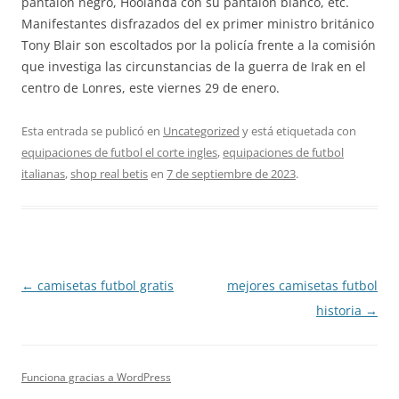
pantalón negro, Hoolanda con su pantalón blanco, etc.
Manifestantes disfrazados del ex primer ministro británico
Tony Blair son escoltados por la policía frente a la comisión
que investiga las circunstancias de la guerra de Irak en el
centro de Lonres, este viernes 29 de enero.
Esta entrada se publicó en
Uncategorized
y está etiquetada con
equipaciones de futbol el corte ingles
,
equipaciones de futbol
italianas
,
shop real betis
en
7 de septiembre de 2023
.
Navegación
←
camisetas futbol gratis
mejores camisetas futbol
de
historia
→
entradas
Funciona gracias a WordPress