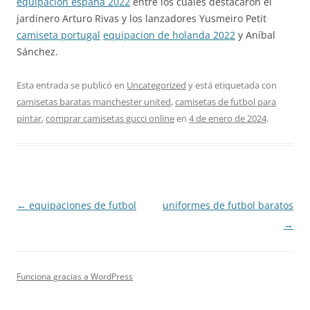
equipacion españa 2022
entre los cuales destacaron el
jardinero Arturo Rivas y los lanzadores Yusmeiro Petit
camiseta portugal
equipacion de holanda 2022
y Aníbal
Sánchez.
Esta entrada se publicó en
Uncategorized
y está etiquetada con
camisetas baratas manchester united
,
camisetas de futbol para
pintar
,
comprar camisetas gucci online
en
4 de enero de 2024
.
Navegación
←
equipaciones de futbol
uniformes de futbol baratos
de
→
entradas
Funciona gracias a WordPress