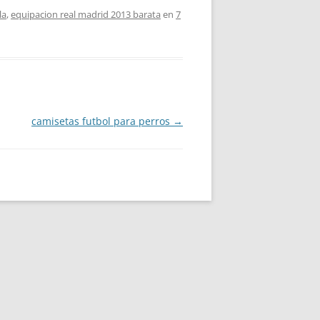
la
,
equipacion real madrid 2013 barata
en
7
camisetas futbol para perros
→