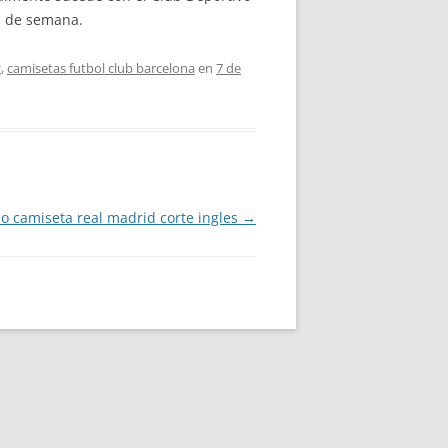
n de semana.
g
,
camisetas futbol club barcelona
en
7 de
io camiseta real madrid corte ingles
→