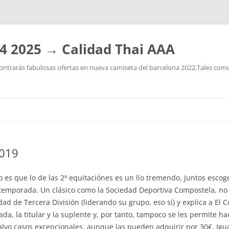
4 2025 → Calidad Thai AAA
ntrarás fabulosas ofertas en nueva camiseta del barcelona 2022.Tales como:
Saltar
al
contenido
2019
to es que lo de las 2ª equitaciónes es un lío tremendo. Juntos escog
a temporada. Un clásico como la Sociedad Deportiva Compostela, no
de Tercera División (liderando su grupo, eso sí) y explica a El Co
, la titular y la suplente y, por tanto, tampoco se les permite ha
salvo casos excepcionales, aunque las pueden adquirir por 30€. Ig