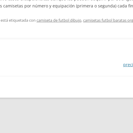
os camisetas por número y equipación (primera o segunda) cada fi
 está etiquetada con
camiseta de futbol dibujo
,
camisetas futbol baratas or
prec