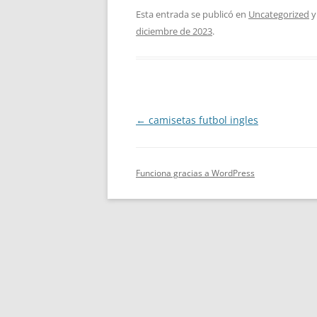
Esta entrada se publicó en
Uncategorized
y
diciembre de 2023
.
Navegación
←
camisetas futbol ingles
de
entradas
Funciona gracias a WordPress