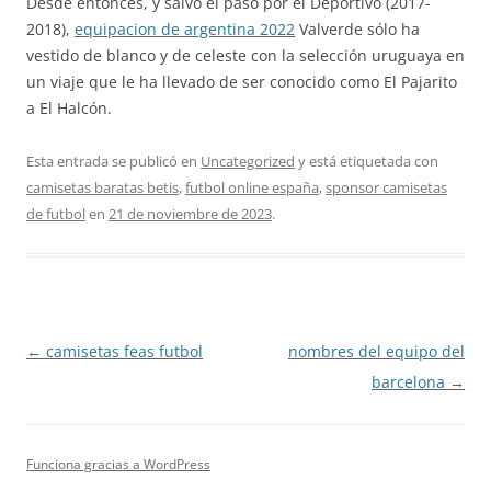
Desde entonces, y salvo el paso por el Deportivo (2017-
2018),
equipacion de argentina 2022
Valverde sólo ha
vestido de blanco y de celeste con la selección uruguaya en
un viaje que le ha llevado de ser conocido como El Pajarito
a El Halcón.
Esta entrada se publicó en
Uncategorized
y está etiquetada con
camisetas baratas betis
,
futbol online españa
,
sponsor camisetas
de futbol
en
21 de noviembre de 2023
.
Navegación
←
camisetas feas futbol
nombres del equipo del
de
barcelona
→
entradas
Funciona gracias a WordPress