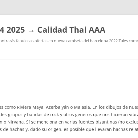
4 2025 → Calidad Thai AAA
ntrarás fabulosas ofertas en nueva camiseta del barcelona 2022.Tales como:
Saltar
al
contenido
s como Riviera Maya, Azerbaiyán o Malasia. En los dibujos de nue
ndes grupos y bandas de rock y otros géneros que nos hicieron vib
o Nirvana. Sí se menciona en varias fuentes bizantinas (no exclus
 de hachas y, dado su origen, es posible que llevaran hachas rel