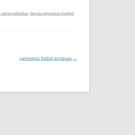
 personalizadas
,
tienda camisetas madrid
camisetas futbol antiguas
→