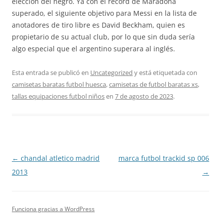
elección del negro. Ya con el récord de Maradona
superado, el siguiente objetivo para Messi en la lista de
anotadores de tiro libre es David Beckham, quien es
propietario de su actual club, por lo que sin duda sería
algo especial que el argentino superara al inglés.
Esta entrada se publicó en
Uncategorized
y está etiquetada con
camisetas baratas futbol huesca
,
camisetas de futbol baratas xs
,
tallas equipaciones futbol niños
en
7 de agosto de 2023
.
Navegación
←
chandal atletico madrid
marca futbol trackid sp 006
de
2013
→
entradas
Funciona gracias a WordPress