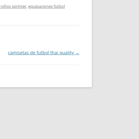
 niños sprinter
,
equipaciones futbol
camisetas de futbol thai quality
→