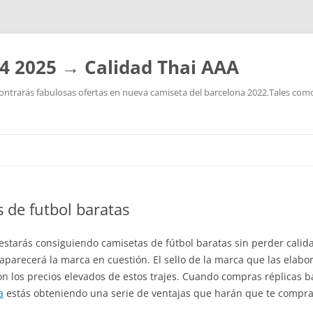
4 2025 → Calidad Thai AAA
ntrarás fabulosas ofertas en nueva camiseta del barcelona 2022.Tales como:
Saltar
al
contenido
 de futbol baratas
s, estarás consiguiendo camisetas de fútbol baratas sin perder cali
arecerá la marca en cuestión. El sello de la marca que las elabora
n los precios elevados de estos trajes. Cuando compras réplicas b
a
estás obteniendo una serie de ventajas que harán que te compra