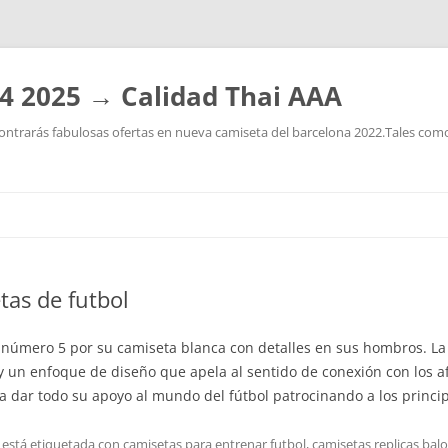
4 2025 → Calidad Thai AAA
ntrarás fabulosas ofertas en nueva camiseta del barcelona 2022.Tales como:
Saltar
al
contenido
tas de futbol
 número 5 por su camiseta blanca con detalles en sus hombros. La
 un enfoque de diseño que apela al sentido de conexión con los af
 dar todo su apoyo al mundo del fútbol patrocinando a los princi
 está etiquetada con
camisetas para entrenar futbol
,
camisetas replicas bal