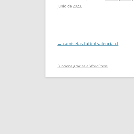
junio de 2023
.
Navegación
←
camisetas futbol valencia cf
de
entradas
Funciona gracias a WordPress