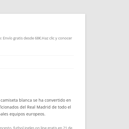
 Envío gratis desde 68€.Haz clic y conocer
 camiseta blanca se ha convertido en
icionados del Real Madrid de todo el
pales equipos europeos.
oncesto
,
futbol ingles on line gratis
en
21 de