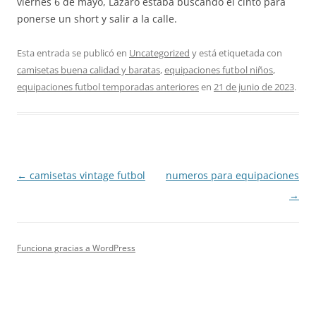
viernes 6 de mayo, Lázaro estaba buscando el cinto para
ponerse un short y salir a la calle.
Esta entrada se publicó en
Uncategorized
y está etiquetada con
camisetas buena calidad y baratas
,
equipaciones futbol niños
,
equipaciones futbol temporadas anteriores
en
21 de junio de 2023
.
Navegación
←
camisetas vintage futbol
numeros para equipaciones
de
→
entradas
Funciona gracias a WordPress