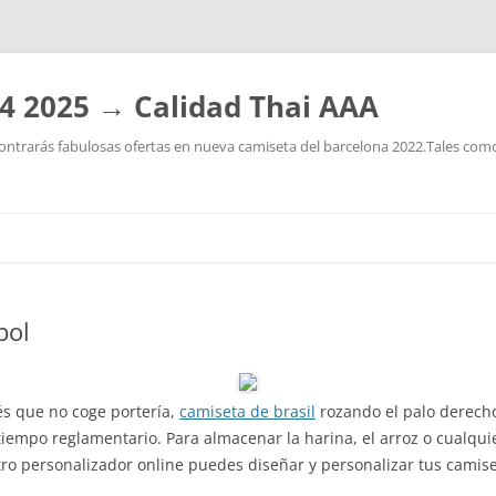
4 2025 → Calidad Thai AAA
ntrarás fabulosas ofertas en nueva camiseta del barcelona 2022.Tales como:
Saltar
al
contenido
bol
és que no coge portería,
camiseta de brasil
rozando el palo derecho
tiempo reglamentario. Para almacenar la harina, el arroz o cualqui
ro personalizador online puedes diseñar y personalizar tus cami