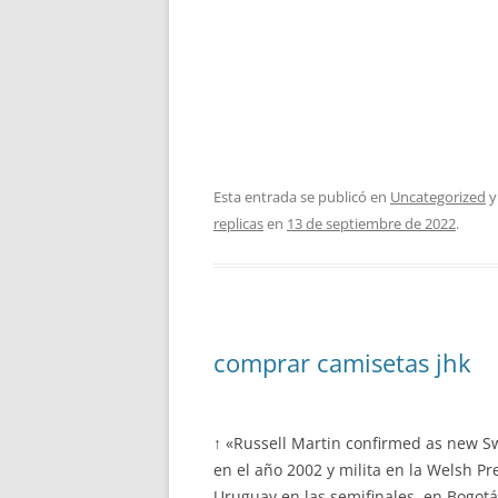
Esta entrada se publicó en
Uncategorized
y
replicas
en
13 de septiembre de 2022
.
comprar camisetas jhk
↑ «Russell Martin confirmed as new S
en el año 2002 y milita en la Welsh P
Uruguay en las semifinales, en Bogotá