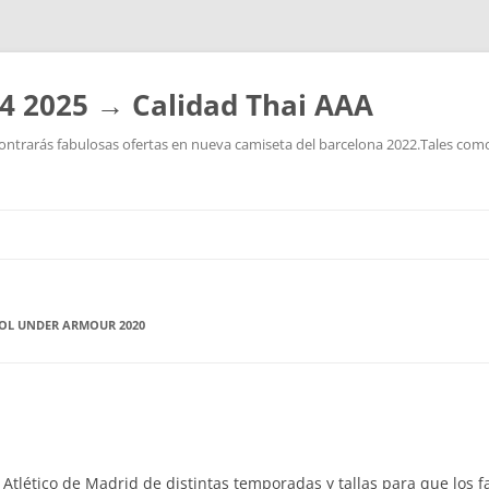
4 2025 → Calidad Thai AAA
ntrarás fabulosas ofertas en nueva camiseta del barcelona 2022.Tales como:
Saltar
al
contenido
BOL UNDER ARMOUR 2020
 Atlético de Madrid de distintas temporadas y tallas para que los f