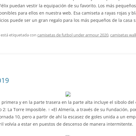
élix puedan vestir la equipación de su favorito. Los más pequeño
onibles para ellos en nuestra web. Esa camiseta a rayas rojas y b
cios puede ser un gran regalo para los más pequeños de la casa si
 está etiquetada con
camisetas de futbol under armour 2020
,
camisetas wal
019
rimera y en la parte trasera en la parte alta incluye el sibolo del e
ero 2: La Torre Imposible. ↑ «El Almería, a través de su Fundación, p
jornada 10, pero a partir de ahí la escasez de goles unida a un e
il volvía a estar en puestos de descenso de manera intermitente.