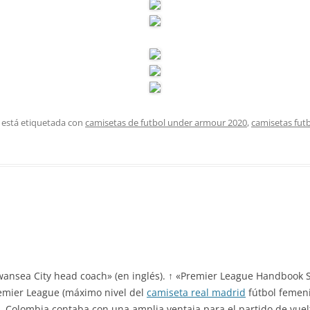
 está etiquetada con
camisetas de futbol under armour 2020
,
camisetas fut
wansea City head coach» (en inglés). ↑ «Premier League Handbook 
remier League (máximo nivel del
camiseta real madrid
fútbol femenin
, Colombia contaba con una amplia ventaja para el partido de vuelt