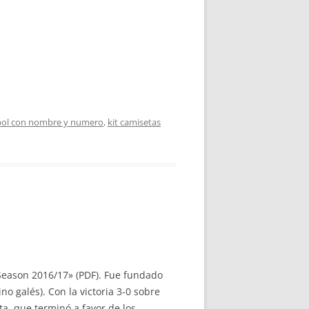
bol con nombre y numero
,
kit camisetas
Season 2016/17» (PDF). Fue fundado
o galés). Con la victoria 3-0 sobre
a, que terminó a favor de los