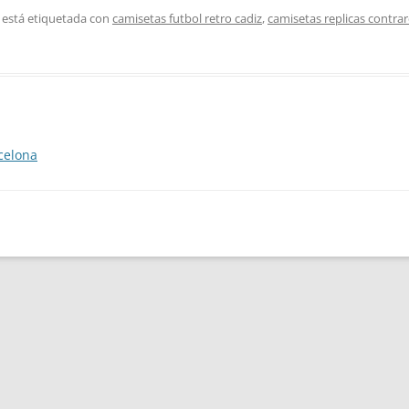
 está etiquetada con
camisetas futbol retro cadiz
,
camisetas replicas contr
celona