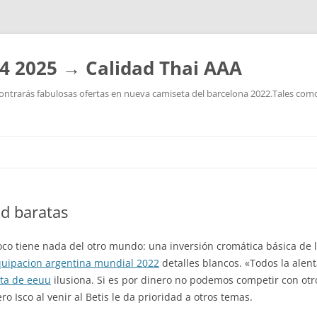
4 2025 → Calidad Thai AAA
ntrarás fabulosas ofertas en nueva camiseta del barcelona 2022.Tales como:
Saltar
al
contenido
d baratas
oco tiene nada del otro mundo: una inversión cromática básica de l
uipacion argentina mundial 2022
detalles blancos. «Todos la alen
ta de eeuu
ilusiona. Si es por dinero no podemos competir con otr
Isco al venir al Betis le da prioridad a otros temas.