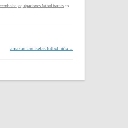
areembolso
,
equipaciones futbol barats
en
amazon camisetas futbol niño
→