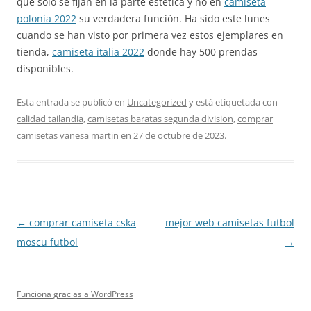
que solo se fijan en la parte estética y no en
camiseta
polonia 2022
su verdadera función. Ha sido este lunes
cuando se han visto por primera vez estos ejemplares en
tienda,
camiseta italia 2022
donde hay 500 prendas
disponibles.
Esta entrada se publicó en
Uncategorized
y está etiquetada con
calidad tailandia
,
camisetas baratas segunda division
,
comprar
camisetas vanesa martin
en
27 de octubre de 2023
.
Navegación
←
comprar camiseta cska
mejor web camisetas futbol
de
moscu futbol
→
entradas
Funciona gracias a WordPress