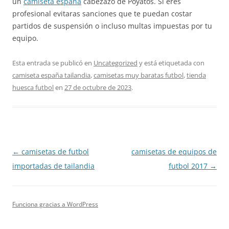
un
camiseta españa
cabezazo de Poyatos. Si eres
profesional evitaras sanciones que te puedan costar
partidos de suspensión o incluso multas impuestas por tu
equipo.
Esta entrada se publicó en
Uncategorized
y está etiquetada con
camiseta españa tailandia
,
camisetas muy baratas futbol
,
tienda
huesca futbol
en
27 de octubre de 2023
.
Navegación
←
camisetas de futbol
camisetas de equipos de
de
importadas de tailandia
futbol 2017
→
entradas
Funciona gracias a WordPress