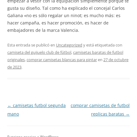
empezar a vestir con la equipación simplemente porque te
gusta su diseño. Tal como ha explicado el concejal Carlos
Galiana «no es sólo regalar un ninot; es mucho más: es
hacer campaña, es hacer promoción, es hacer de
embajadores de la marca Valencia.
Esta entrada se publicó en
Uncategorized
y está etiquetada con
camiseta del guijuelo club de fútbol
,
camisetas baratas de futbol
originales
,
comprar camisetas blancas para pintar
en
27 de octubre
de 2023
.
Navegación
←
camisetas futbol segunda
comprar camisetas de futbol
de
mano
replicas baratas
→
entradas
Funciona gracias a WordPress