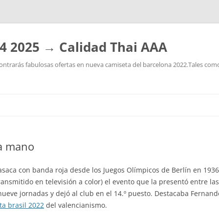
4 2025 → Calidad Thai AAA
ntrarás fabulosas ofertas en nueva camiseta del barcelona 2022.Tales como:
Saltar
al
contenido
da mano
asaca con banda roja desde los Juegos Olímpicos de Berlín en 193
nsmitido en televisión a color) el evento que la presentó entre la
nueve jornadas y dejó al club en el 14.º puesto. Destacaba Fernand
ta brasil 2022
del valencianismo.