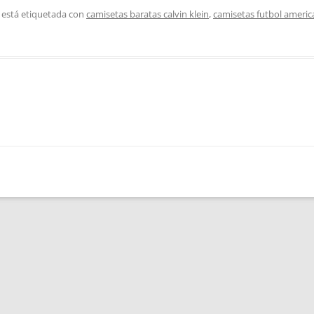
 está etiquetada con
camisetas baratas calvin klein
,
camisetas futbol ameri