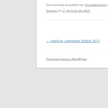
Esta entrada se publicó en
Uncategorized
y
baratas
en
21 de junio de 2023
.
Navegación
←
replicas camisetas futbol 2017
de
entradas
Funciona gracias a WordPress