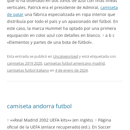
que lo ha diseñado en dos tonos de azul con finas líneas
verticales. Patrick era el presidente de Admiral,
camiseta
de qatar
una fábrica especializada en ropa interior que
distribuía por todo el país y un apasionado del fútbol. En
este caso, la marca Hummel ha optado por una primera
equipación en color azul con detalles en blanco. ↑ a b c
«Elementos y partes de una bota de fútbol».
Esta entrada se publicó en
Uncategorized
y está etiquetada con
camisetas 2019 2020
,
camisetas futbol americano madrid
,
camisetas futbol italiano
en
4 de enero de 2024
.
camiseta andorra futbol
↑ «»Real Madrid 2002 UEFA kits»» (en inglés). ↑ Página
oficial de la UEFA (enlace recuperado) (ed.). En Soccer