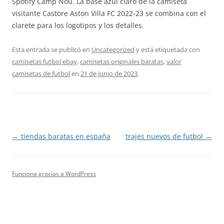
Spotify Camp Nou. La base azul claro de la camiseta
visitante Castore Aston Villa FC 2022-23 se combina con el
clarete para los logotipos y los detalles.
Esta entrada se publicó en
Uncategorized
y está etiquetada con
camisetas futbol ebay
,
camisetas originales baratas
,
valor
camisetas de futbol
en
21 de junio de 2023
.
Navegación
←
tiendas baratas en españa
trajes nuevos de futbol
→
de
entradas
Funciona gracias a WordPress