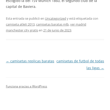
escogido la del TSV Múnich 1860, el segundo club de la
capital de Baviera.
Esta entrada se publicó en
Uncategorized
y está etiquetada con
camiseta atleti 2013
,
camisetas baratas mlb
,
ver madrid
manchester city gratis
en
21 de junio de 2023
.
Navegación
←
camisetas replicas baratas
camisetas de futbol de todas
de
las ligas
→
entradas
Funciona gracias a WordPress